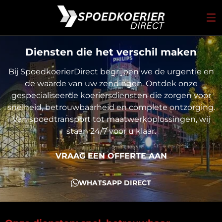
Ga
direct
naar
de
Diensten die het verschil maken
hoofdinhoud
Bij SpoedkoerierDirect begrijpen we de urgentie en
de waarde van uw zendingen. Ontdek onze
gespecialiseerde koeriersdiensten die zorgen voor
snelheid, betrouwbaarheid en complete ontzorging.
Van spoedtransport tot maatwerkoplossingen, wij
staan 24/7 voor u klaar.
VRAAG EEN OFFERTE AAN
WHATSAPP DIRECT